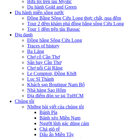
Bữa tối trên tàu Mystic
Du hành Gold and Green
Du hành miền sông nước
Đồng Bằng Sông Cửu Long thực chất, qua đêm
Tour 2 đêm khám phá đồng bằng sông Cửu Long
Tour 1 đêm trên tàu Bassac
Địa danh
Đồng bằng Sông Cửu Long
Traces of history
Ba Láng
Chợ cổ Cần Thơ
Sân bay Cần Thơ
Chợ nổi Cái Răng
Le Comptoir, Đồng Khởi
Lục Sĩ Thành
Khách sạn Boutique Nam Bộ
Nhà hàng Sao Hôm
Địa điểm đón xe tại TpHCM
Chúng tôi
Những bài viết của chúng tôi
Bánh Pía
Bánh xèo Miền Nam
Người lính gác dũng cảm
Chả giò rế
Dấu ấn Miền Tây