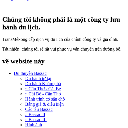
Chúng tôi không phải là một công ty lưu
hành du lịch.
TransMékong cấp dịch vụ du lịch của chính công ty và gia đình.
Tất nhiên, chúng tôi sẽ rất vui phục vụ vận chuyển trên đường bộ.
về website này
Du thuyền Bassac
Du hành tự tại
Du hành Khám phá
:: Cần Thơ - Cái Bè
:: Cái Bè - Cần Thơ
Hành trình có sẵn chỗ
Bảng giá & điều kiện
Các tàu Bassac
:: Bassac II
:: Bassac III
Hình ảnh