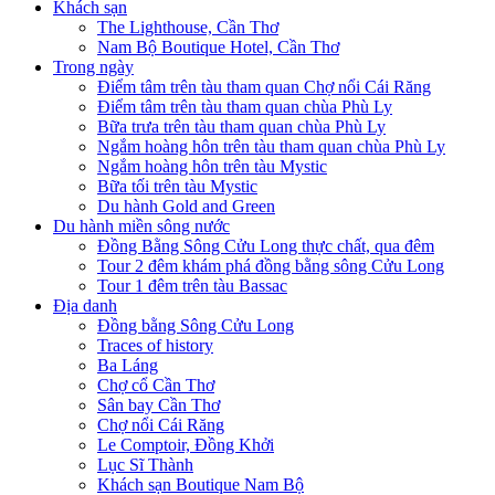
Khách sạn
The Lighthouse, Cần Thơ
Nam Bộ Boutique Hotel, Cần Thơ
Trong ngày
Điểm tâm trên tàu tham quan Chợ nổi Cái Răng
Điểm tâm trên tàu tham quan chùa Phù Ly
Bữa trưa trên tàu tham quan chùa Phù Ly
Ngắm hoàng hôn trên tàu tham quan chùa Phù Ly
Ngắm hoàng hôn trên tàu Mystic
Bữa tối trên tàu Mystic
Du hành Gold and Green
Du hành miền sông nước
Đồng Bằng Sông Cửu Long thực chất, qua đêm
Tour 2 đêm khám phá đồng bằng sông Cửu Long
Tour 1 đêm trên tàu Bassac
Địa danh
Đồng bằng Sông Cửu Long
Traces of history
Ba Láng
Chợ cổ Cần Thơ
Sân bay Cần Thơ
Chợ nổi Cái Răng
Le Comptoir, Đồng Khởi
Lục Sĩ Thành
Khách sạn Boutique Nam Bộ