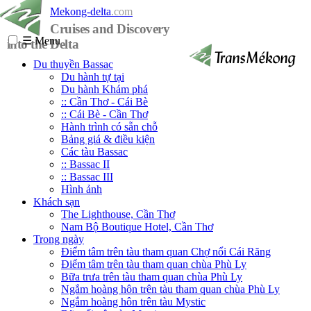
Mekong-delta
.com
Cruises and Discovery
☰
Menu
into the Delta
Du thuyền Bassac
Du hành tự tại
Du hành Khám phá
:: Cần Thơ - Cái Bè
:: Cái Bè - Cần Thơ
Hành trình có sẵn chỗ
Bảng giá & điều kiện
Các tàu Bassac
:: Bassac II
:: Bassac III
Hình ảnh
Khách sạn
The Lighthouse, Cần Thơ
Nam Bộ Boutique Hotel, Cần Thơ
Trong ngày
Điểm tâm trên tàu tham quan Chợ nổi Cái Răng
Điểm tâm trên tàu tham quan chùa Phù Ly
Bữa trưa trên tàu tham quan chùa Phù Ly
Ngắm hoàng hôn trên tàu tham quan chùa Phù Ly
Ngắm hoàng hôn trên tàu Mystic