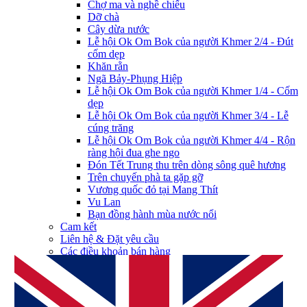
Chợ ma và nghề chiếu
Dỡ chà
Cây dừa nước
Lễ hội Ok Om Bok của người Khmer 2/4 - Đút
cốm dẹp
Khăn rằn
Ngã Bảy-Phụng Hiệp
Lễ hội Ok Om Bok của người Khmer 1/4 - Cốm
dẹp
Lễ hội Ok Om Bok của người Khmer 3/4 - Lễ
cúng trăng
Lễ hội Ok Om Bok của người Khmer 4/4 - Rộn
ràng hội đua ghe ngo
Đón Tết Trung thu trên dòng sông quê hương
Trên chuyến phà ta gặp gỡ
Vương quốc đỏ tại Mang Thít
Vu Lan
Bạn đồng hành mùa nước nổi
Cam kết
Liên hệ & Đặt yêu cầu
Các điều khoản bán hàng
Chính sách dịch vụ