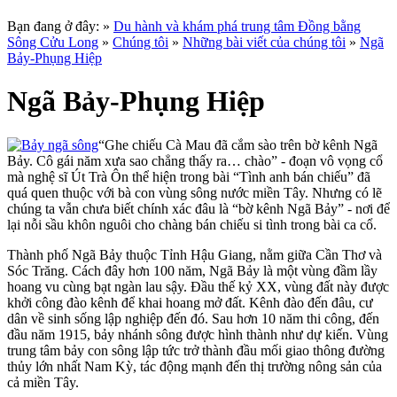
Bạn đang ở đây:
»
Du hành và khám phá trung tâm Đồng bằng
Sông Cửu Long
»
Chúng tôi
»
Những bài viết của chúng tôi
»
Ngã
Bảy-Phụng Hiệp
Ngã Bảy-Phụng Hiệp
“Ghe chiếu Cà Mau đã cắm sào trên bờ kênh Ngã
Bảy. Cô gái năm xưa sao chẳng thấy ra… chào” - đoạn vô vọng cổ
mà nghệ sĩ Út Trà Ôn thể hiện trong bài “Tình anh bán chiếu” đã
quá quen thuộc với bà con vùng sông nước miền Tây. Nhưng có lẽ
chúng ta vẫn chưa biết chính xác đâu là “bờ kênh Ngã Bảy” - nơi để
lại nỗi sầu khôn nguôi cho chàng bán chiếu si tình trong bài ca cổ.
Thành phố Ngã Bảy thuộc Tỉnh Hậu Giang, nằm giữa Cần Thơ và
Sóc Trăng. Cách đây hơn 100 năm, Ngã Bảy là một vùng đầm lầy
hoang vu cùng bạt ngàn lau sậy. Đầu thế kỷ XX, vùng đất này được
khởi công đào kênh để khai hoang mở đất. Kênh đào đến đâu, cư
dân về sinh sống lập nghiệp đến đó. Sau hơn 10 năm thi công, đến
đầu năm 1915, bảy nhánh sông được hình thành như dự kiến. Vùng
trung tâm bảy con sông lập tức trở thành đầu mối giao thông đường
thủy lớn nhất Nam Kỳ, tác động mạnh đến thị trường nông sản của
cả miền Tây.