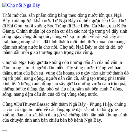
Thời mở cửa, sản phẩm đồng bằng theo dòng nước lớn qua Ngã
Bảy xuôi ngược khắp nơi. Từ Ngã Bảy có thể ngược lên Cần Thơ
đi Sài Gòn, xuôi xuống Sóc Trăng đi Bạc Liêu, Cà Mau, qua Kiên
Giang. Chính thuận lợi đó nên cư dân các nơi tập trung về đây sinh
sống ngày càng đông đúc, cùng với sự trù phú về sản vật cây ăn
trái, hàng nông sản… đã hình thành một hình thức mua bán mang
đậm nét sông nước là chợ nổi. Chợ nổi Ngã Bảy ra đời từ đó, trở
thành đầu mỗi giao thương quan trọng của vùng.
Chợ nổi Ngã Bảy giờ đã không còn nhưng dấu ấn của nó vẫn in
đậm trong tâm trí người dân miền Tây sông nước. Cùng với bao
thăng trầm của lịch sử, vùng đất hoang sơ ngày nào giờ trở thành đô
thị trù phú, năng động, người dân cần cù, sáng tạo trong phát triển
kinh tế. Những cánh đồng lau sậy giờ là những vườn cam trĩu quả,
những bờ kè thẳng tắp, phố xá tấp nập, sầm uất bên cạnh 7 dòng
sông, mang đậm dấu ấn của đô thị vùng sông nước.
Cùng #DuThuyenBassac đến thăm Ngã Bảy - Phụng Hiệp, chúng
ta còn có dịp tìm hiểu về các làng nghề đặc sắc như: đóng ghe
xuồng, đan cần xé, hầm than gỗ và chứng kiến tận mắt khung cảnh
của chuyện tình anh bán chiếu bên bờ kênh Ngã Bảy.
—