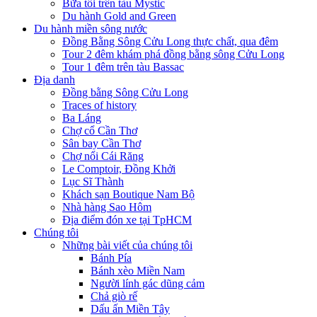
Bữa tối trên tàu Mystic
Du hành Gold and Green
Du hành miền sông nước
Đồng Bằng Sông Cửu Long thực chất, qua đêm
Tour 2 đêm khám phá đồng bằng sông Cửu Long
Tour 1 đêm trên tàu Bassac
Địa danh
Đồng bằng Sông Cửu Long
Traces of history
Ba Láng
Chợ cổ Cần Thơ
Sân bay Cần Thơ
Chợ nổi Cái Răng
Le Comptoir, Đồng Khởi
Lục Sĩ Thành
Khách sạn Boutique Nam Bộ
Nhà hàng Sao Hôm
Địa điểm đón xe tại TpHCM
Chúng tôi
Những bài viết của chúng tôi
Bánh Pía
Bánh xèo Miền Nam
Người lính gác dũng cảm
Chả giò rế
Dấu ấn Miền Tây