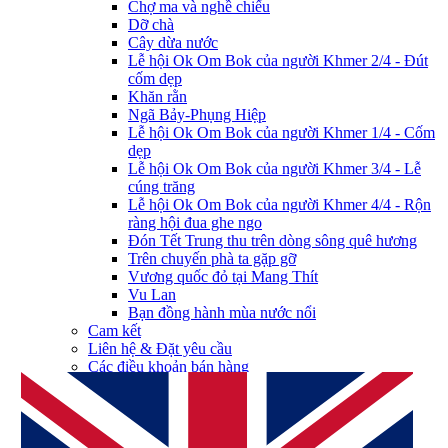
Chợ ma và nghề chiếu
Dỡ chà
Cây dừa nước
Lễ hội Ok Om Bok của người Khmer 2/4 - Đút
cốm dẹp
Khăn rằn
Ngã Bảy-Phụng Hiệp
Lễ hội Ok Om Bok của người Khmer 1/4 - Cốm
dẹp
Lễ hội Ok Om Bok của người Khmer 3/4 - Lễ
cúng trăng
Lễ hội Ok Om Bok của người Khmer 4/4 - Rộn
ràng hội đua ghe ngo
Đón Tết Trung thu trên dòng sông quê hương
Trên chuyến phà ta gặp gỡ
Vương quốc đỏ tại Mang Thít
Vu Lan
Bạn đồng hành mùa nước nổi
Cam kết
Liên hệ & Đặt yêu cầu
Các điều khoản bán hàng
Chính sách dịch vụ