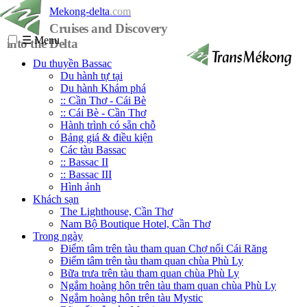
Mekong-delta
.com
Cruises and Discovery
☰
Menu
into the Delta
Du thuyền Bassac
Du hành tự tại
Du hành Khám phá
:: Cần Thơ - Cái Bè
:: Cái Bè - Cần Thơ
Hành trình có sẵn chỗ
Bảng giá & điều kiện
Các tàu Bassac
:: Bassac II
:: Bassac III
Hình ảnh
Khách sạn
The Lighthouse, Cần Thơ
Nam Bộ Boutique Hotel, Cần Thơ
Trong ngày
Điểm tâm trên tàu tham quan Chợ nổi Cái Răng
Điểm tâm trên tàu tham quan chùa Phù Ly
Bữa trưa trên tàu tham quan chùa Phù Ly
Ngắm hoàng hôn trên tàu tham quan chùa Phù Ly
Ngắm hoàng hôn trên tàu Mystic