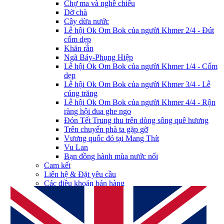
Chợ ma và nghề chiếu
Dỡ chà
Cây dừa nước
Lễ hội Ok Om Bok của người Khmer 2/4 - Đút
cốm dẹp
Khăn rằn
Ngã Bảy-Phụng Hiệp
Lễ hội Ok Om Bok của người Khmer 1/4 - Cốm
dẹp
Lễ hội Ok Om Bok của người Khmer 3/4 - Lễ
cúng trăng
Lễ hội Ok Om Bok của người Khmer 4/4 - Rộn
ràng hội đua ghe ngo
Đón Tết Trung thu trên dòng sông quê hương
Trên chuyến phà ta gặp gỡ
Vương quốc đỏ tại Mang Thít
Vu Lan
Bạn đồng hành mùa nước nổi
Cam kết
Liên hệ & Đặt yêu cầu
Các điều khoản bán hàng
Chính sách dịch vụ