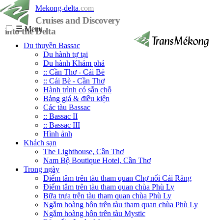
Mekong-delta
.com
Cruises and Discovery
☰
Menu
into the Delta
Du thuyền Bassac
Du hành tự tại
Du hành Khám phá
:: Cần Thơ - Cái Bè
:: Cái Bè - Cần Thơ
Hành trình có sẵn chỗ
Bảng giá & điều kiện
Các tàu Bassac
:: Bassac II
:: Bassac III
Hình ảnh
Khách sạn
The Lighthouse, Cần Thơ
Nam Bộ Boutique Hotel, Cần Thơ
Trong ngày
Điểm tâm trên tàu tham quan Chợ nổi Cái Răng
Điểm tâm trên tàu tham quan chùa Phù Ly
Bữa trưa trên tàu tham quan chùa Phù Ly
Ngắm hoàng hôn trên tàu tham quan chùa Phù Ly
Ngắm hoàng hôn trên tàu Mystic