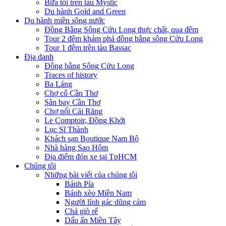
Bữa tối trên tàu Mystic
Du hành Gold and Green
Du hành miền sông nước
Đồng Bằng Sông Cửu Long thực chất, qua đêm
Tour 2 đêm khám phá đồng bằng sông Cửu Long
Tour 1 đêm trên tàu Bassac
Địa danh
Đồng bằng Sông Cửu Long
Traces of history
Ba Láng
Chợ cổ Cần Thơ
Sân bay Cần Thơ
Chợ nổi Cái Răng
Le Comptoir, Đồng Khởi
Lục Sĩ Thành
Khách sạn Boutique Nam Bộ
Nhà hàng Sao Hôm
Địa điểm đón xe tại TpHCM
Chúng tôi
Những bài viết của chúng tôi
Bánh Pía
Bánh xèo Miền Nam
Người lính gác dũng cảm
Chả giò rế
Dấu ấn Miền Tây