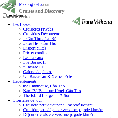
Mekong-delta
.com
Cruises and Discovery
☰
Menu
into the Delta
Les Bassac
Croisières Privées
Croisières Découverte
:: Cần Thơ - Cái Bè
:: Cái Bè - Cần Thơ
Disponibilités
Prix et conditions
Les bateaux
:: le Bassac II
:: Bassac III
Galerie de photos
Un Bassac au XIXème siècle
Hébergements
the Lighthouse, Cần Thơ
Nam Bộ Boutique Hotel, Cần Thơ
The Island Lodge, Thới Sơn
Croisières de jour
Croisière petit déjeuner au marché flottant
Croisière petit déjeuner vers une pagode khmère
Déjeuner-croisière vers une pagode khmère