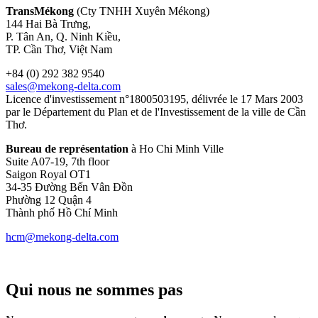
TransMékong
(Cty TNHH Xuyên Mékong)
144 Hai Bà Trưng,
P. Tân An, Q. Ninh Kiều,
TP. Cần Thơ, Việt Nam
+84 (0) 292 382 9540
sales@mekong-delta.com
Licence d'investissement n°1800503195, délivrée le 17 Mars 2003
par le Département du Plan et de l'Investissement de la ville de Cần
Thơ.
Bureau de représentation
à Ho Chi Minh Ville
Suite A07-19, 7th floor
Saigon Royal OT1
34-35 Đường Bến Vân Đồn
Phường 12 Quận 4
Thành phố Hồ Chí Minh
hcm@mekong-delta.com
Qui nous ne sommes pas