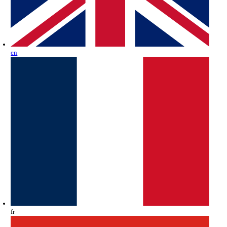
en
fr