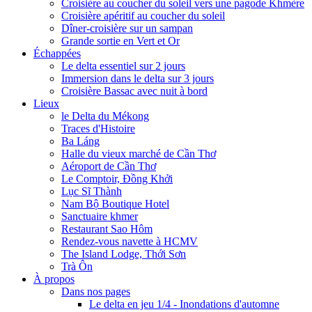
Croisière au coucher du soleil vers une pagode Khmère
Croisière apéritif au coucher du soleil
Dîner-croisière sur un sampan
Grande sortie en Vert et Or
Échappées
Le delta essentiel sur 2 jours
Immersion dans le delta sur 3 jours
Croisière Bassac avec nuit à bord
Lieux
le Delta du Mékong
Traces d'Histoire
Ba Láng
Halle du vieux marché de Cần Thơ
Aéroport de Cần Thơ
Le Comptoir, Đồng Khởi
Lục Sĩ Thành
Nam Bộ Boutique Hotel
Sanctuaire khmer
Restaurant Sao Hôm
Rendez-vous navette à HCMV
The Island Lodge, Thới Sơn
Trà Ôn
À propos
Dans nos pages
Le delta en jeu 1/4 - Inondations d'automne