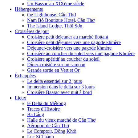
Un Bassac au XIXème siècle
Hébergements
the Lighthouse, Cần Thơ
Nam Bộ Boutique Hotel, Cần Thơ
The Island Lodge, Thới Sơn
Croisières de jour
Croisière petit déjeuner au marché flottant
Croisière petit déjeuner vers une pagode khmère
Déjeuner-croisière vers une pagode khmère
Croisière au coucher du soleil vers une pagode Khmère
Croisière apéritif au coucher du soleil
Dîner-croisière sur un sampan
Grande sortie en Vert et Or
Échappées
Le delta essentiel sur 2 jours
Immersion dans le delta sur 3 jours
Croisière Bassac avec nuit à bord
Lieux
le Delta du Mékong
Traces d'Histoire
Ba Láng
Halle du vieux marché de Cần Thơ
Aéroport de Cần Thơ
Le Comptoir, Đồng Khởi
Lục Sĩ Thành