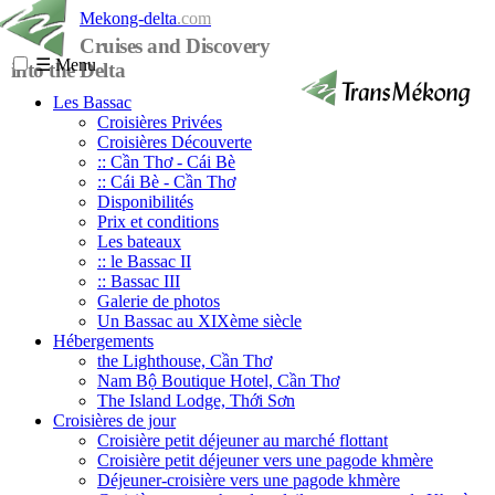
Mekong-delta
.com
Cruises and Discovery
☰
Menu
into the Delta
Les Bassac
Croisières Privées
Croisières Découverte
:: Cần Thơ - Cái Bè
:: Cái Bè - Cần Thơ
Disponibilités
Prix et conditions
Les bateaux
:: le Bassac II
:: Bassac III
Galerie de photos
Un Bassac au XIXème siècle
Hébergements
the Lighthouse, Cần Thơ
Nam Bộ Boutique Hotel, Cần Thơ
The Island Lodge, Thới Sơn
Croisières de jour
Croisière petit déjeuner au marché flottant
Croisière petit déjeuner vers une pagode khmère
Déjeuner-croisière vers une pagode khmère