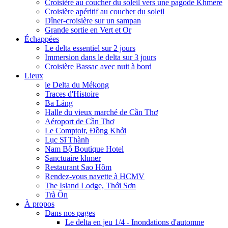
Croisière au coucher du soleil vers une pagode Khmère
Croisière apéritif au coucher du soleil
Dîner-croisière sur un sampan
Grande sortie en Vert et Or
Échappées
Le delta essentiel sur 2 jours
Immersion dans le delta sur 3 jours
Croisière Bassac avec nuit à bord
Lieux
le Delta du Mékong
Traces d'Histoire
Ba Láng
Halle du vieux marché de Cần Thơ
Aéroport de Cần Thơ
Le Comptoir, Đồng Khởi
Lục Sĩ Thành
Nam Bộ Boutique Hotel
Sanctuaire khmer
Restaurant Sao Hôm
Rendez-vous navette à HCMV
The Island Lodge, Thới Sơn
Trà Ôn
À propos
Dans nos pages
Le delta en jeu 1/4 - Inondations d'automne