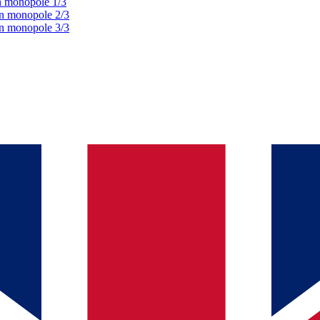
un monopole 1/3
un monopole 2/3
un monopole 3/3
e dépassée. Voir ce qui a
changé
.