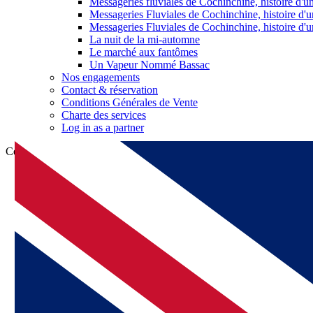
Messageries fluviales de Cochinchine, histoire d'
Messageries Fluviales de Cochinchine, histoire d'
Messageries Fluviales de Cochinchine, histoire d'
La nuit de la mi-automne
Le marché aux fantômes
Un Vapeur Nommé Bassac
Nos engagements
Contact & réservation
Conditions Générales de Vente
Charte des services
Log in as a partner
Cette traduction est plus ancienne que
la page originale
et est peut-êtr