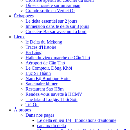
Croisière apéritif au coucher du soleil
Dîner-croisière sur un sampan
Grande sortie en Vert et Or
Échappées
Le delta essentiel sur 2 jours
Immersion dans le delta sur 3 jours
Croisière Bassac avec nuit à bord
Lieux
le Delta du Mékong
Traces d'Histoire
Ba Láng
Halle du vieux marché de Cần Thơ
Aéroport de Cần Thơ
Le Comptoir, Đồng Khởi
Lục Sĩ Thành
Nam Bộ Boutique Hotel
Sanctuaire khmer
Restaurant Sao Hôm
Rendez-vous navette à HCMV
The Island Lodge, Thới Sơn
Trà Ôn
À propos
Dans nos pages
Le delta en jeu 1/4 - Inondations d'automne
canaux du delta