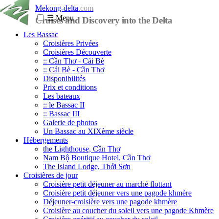
Mekong-delta
.com
☰
Menu
Cruises and Discovery into the Delta
Les Bassac
Croisières Privées
Croisières Découverte
:: Cần Thơ - Cái Bè
:: Cái Bè - Cần Thơ
Disponibilités
Prix et conditions
Les bateaux
:: le Bassac II
:: Bassac III
Galerie de photos
Un Bassac au XIXème siècle
Hébergements
the Lighthouse, Cần Thơ
Nam Bộ Boutique Hotel, Cần Thơ
The Island Lodge, Thới Sơn
Croisières de jour
Croisière petit déjeuner au marché flottant
Croisière petit déjeuner vers une pagode khmère
Déjeuner-croisière vers une pagode khmère
Croisière au coucher du soleil vers une pagode Khmère