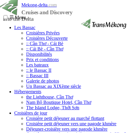
Mekong-delta
.com
Cruises and Discovery
☰
Menu
into the Delta
Les Bassac
Croisières Privées
Croisières Découverte
:: Cần Thơ - Cái Bè
:: Cái Bè - Cần Thơ
Disponibilités
Prix et conditions
Les bateaux
:: le Bassac II
:: Bassac III
Galerie de photos
Un Bassac au XIXème siècle
Hébergements
the Lighthouse, Cần Thơ
Nam Bộ Boutique Hotel, Cần Thơ
The Island Lodge, Thới Sơn
Croisières de jour
Croisière petit déjeuner au marché flottant
Croisière petit déjeuner vers une pagode khmère
Déjeuner-croisière vers une pagode khmère