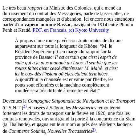
Le très beau
rapport
au Ministre des Colonies, qui a mené au
durcissement du contrat des Messageries, parle de laisser-aller, de
correspondances manquées et d'abandon. Ici encore nous entendons
parler d'un
vapeur nommé Bassac
, navigant en 1914 entre Phnom
Penh et Kratié.
PDF, en Francais, (c) Kyoto University
À propos d'une route pavée construite moins de dix ans
auparavant sur toute la longueur de Khône: “M. le
Résident Supérieur p.i. en marge du rapport sur la
province de Bassac:
Il est certain que c'est l'esprit de
suite qui a le plus manqué au Laos. Il semble que les
routes faites aient cessé d'intéresser M. Mahé -et c'est
ici le cas- dès l'instant où elles étaient terminées
.
Aujourd'hui la chaussée est envahie par l'herbe, les
ponts sont effondrés et la machine complètement
rouillée sera très difficile à remettre en état.”
Devenues la
Compagnie Saïgonnaise de Navigation et de Transport
2)
(C.S.N.T.)
et basées à Saïgon, les
Messageries
remontèrent
fortement les droits de transport sur le fleuve en 1926, une fois les
contrats renouvelés, ouvrant grand la porte à la concurrence du Siam
(la Thaïlande), et gagnaient le surnom auprès des résidents laotiens
3)
de
Commerce Soumis, Nouvelles Tracasseries
.