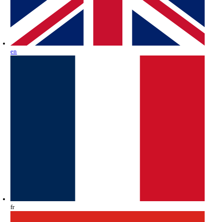
en
fr