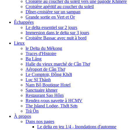
Croisière au coucher du soleil vers une pagode Khmère
Croisière apéritif au coucher du soleil
Dîner-croisière sur un sampan
Grande sortie en Vert et Or
Échappées
Le delta essentiel sur 2 jours
Immersion dans le delta sur 3 jours
Croisière Bassac avec nuit à bord
Lieux
le Delta du Mékong
Traces d'Histoire
Ba Láng
Halle du vieux marché de Cần Thơ
Aéroport de Cần Thơ
Le Comptoir, Đồng Khởi
Lục Sĩ Thành
Nam Bộ Boutique Hotel
Sanctuaire khmer
Restaurant Sao Hôm
Rendez-vous navette à HCMV
The Island Lodge, Thới Sơn
Trà Ôn
À propos
Dans nos pages
Le delta en jeu 1/4 - Inondations d'automne