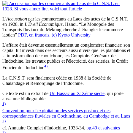
L'
Accusation
par les commercants au Laos des actes de la C.S.N.T.
en 1928, in
L'Éveil Économique
, Hanoi. “Le Monopole des
Transports fluviaux du Mékong cherche à étrangler le commerce
laotien”
PDF, en francais, (c) Kyoto University
L'affaire était devenue essentiellement un conglomérat financier: son
capital fut investi dans des secteurs aussi divers que les plantations et
la transformation de caoutchouc, les Comptoirs Généraux de
l'Indochine, les travaux publics et l'électricité, des scieries, le Crédit
4)
Foncier de l'Indochine
.
La C.N.S.T. sera finalement cédée en 1938 à la Société de
Chalandage et Remorquage de l’Indochine.
Ce texte est un extrait de
Un Bassac au XIXème siècle
, qui porte
aussi une bibliographie.
1)
Convention pour l'exploitation des services postaux et des
correspondances fluviales en Cochinchine, au Cambodge et au Laos
2)
cf. Annuaire Complet d'Indochine, 1933-34,
pp.49 et suivantes
3)